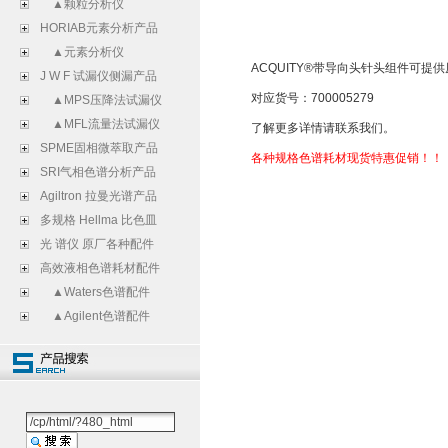
▲颗粒分析仪
HORIAB元素分析产品
▲元素分析仪
ACQUITY®带导向头针头组件可提供原厂
J W F 试漏仪侧漏产品
对应货号：700005279
▲MPS压降法试漏仪
▲MFL流量法试漏仪
了解更多详情请联系我们。
SPME固相微萃取产品
各种规格色谱耗材现货特惠促销！！
SRI气相色谱分析产品
Agiltron 拉曼光谱产品
多规格 Hellma 比色皿
光 谱仪 原厂各种配件
高效液相色谱耗材配件
▲Waters色谱配件
▲Agilent色谱配件