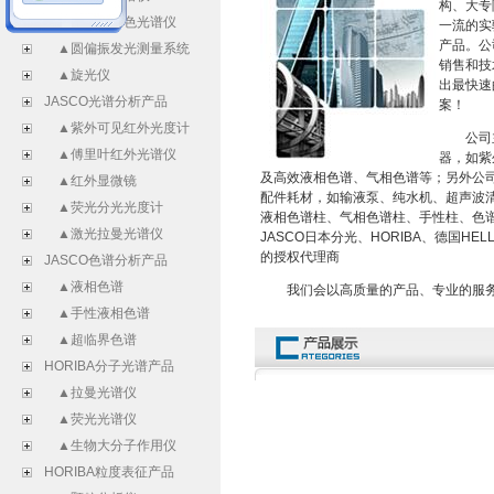
构、大专
▲振动圆二色光谱仪
一流的实
产品。公
▲圆偏振发光测量系统
销售和技
▲旋光仪
出最快速
JASCO光谱分析产品
案！
▲紫外可见红外光度计
公司主
▲傅里叶红外光谱仪
器，如紫
及高效液相色谱、气相色谱等；另外公
▲红外显微镜
配件耗材，如输液泵、纯水机、超声波
▲荧光分光光度计
液相色谱柱、气相色谱柱、手性柱、色
▲激光拉曼光谱仪
JASCO日本分光、HORIBA、德国HE
的授权代理商
JASCO色谱分析产品
▲液相色谱
我们会以高质量的产品、专业的服务
▲手性液相色谱
▲超临界色谱
HORIBA分子光谱产品
▲拉曼光谱仪
▲荧光光谱仪
▲生物大分子作用仪
HORIBA粒度表征产品