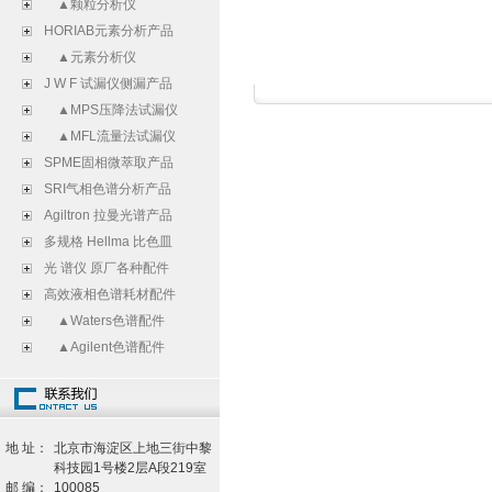
▲颗粒分析仪
HORIAB元素分析产品
▲元素分析仪
J W F 试漏仪侧漏产品
▲MPS压降法试漏仪
▲MFL流量法试漏仪
SPME固相微萃取产品
SRI气相色谱分析产品
Agiltron 拉曼光谱产品
多规格 Hellma 比色皿
光 谱仪 原厂各种配件
高效液相色谱耗材配件
▲Waters色谱配件
▲Agilent色谱配件
地 址：
北京市海淀区上地三街中黎
科技园1号楼2层A段219室
邮 编：
100085