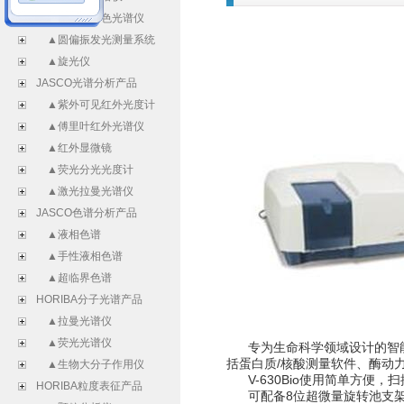
▲振动圆二色光谱仪
▲圆偏振发光测量系统
▲旋光仪
JASCO光谱分析产品
▲紫外可见红外光度计
▲傅里叶红外光谱仪
▲红外显微镜
▲荧光分光光度计
▲激光拉曼光谱仪
JASCO色谱分析产品
▲液相色谱
▲手性液相色谱
▲超临界色谱
HORIBA分子光谱产品
▲拉曼光谱仪
▲荧光光谱仪
专为生命科学领域设计的智能
括蛋白质/核酸测量软件、酶动
▲生物大分子作用仪
V-630Bio使用简单方便
HORIBA粒度表征产品
可配备8位超微量旋转池支架，