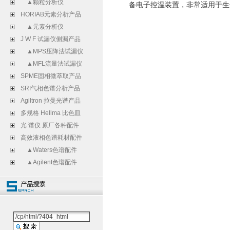
▲颗粒分析仪
备电子控温装置，非常适用于生
HORIAB元素分析产品
▲元素分析仪
J W F 试漏仪侧漏产品
▲MPS压降法试漏仪
▲MFL流量法试漏仪
SPME固相微萃取产品
SRI气相色谱分析产品
Agiltron 拉曼光谱产品
多规格 Hellma 比色皿
光 谱仪 原厂各种配件
高效液相色谱耗材配件
▲Waters色谱配件
▲Agilent色谱配件